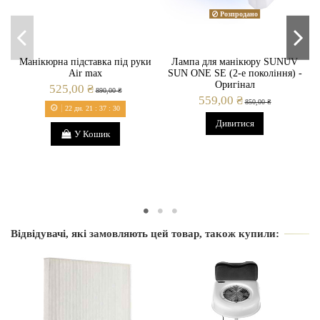
Розпродано
Манікюрна підставка під руки
Лампа для манікюру SUNUV
Air max
SUN ONE SE (2-е покоління) -
Оригінал
525,00 ₴
890,00 ₴
559,00 ₴
850,00 ₴
22
дн.
21
:
37
:
30
Дивитися
У Кошик
Відвідувачі, які замовляють цей товар, також купили: