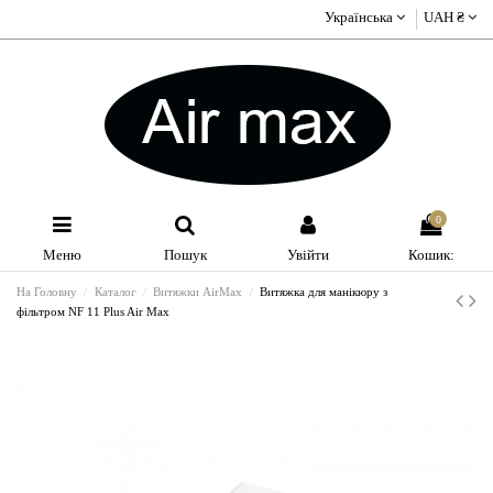
Українська
UAH ₴
0
Меню
Пошук
Увійти
Кошик:
На Головну
Каталог
Витяжки AirMax
Витяжка для манікюру з
фільтром NF 11 Plus Air Max