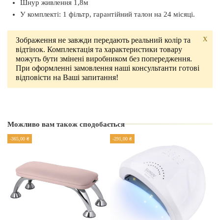
Шнур живлення 1,8м
У комплекті: 1 фільтр, гарантійний талон на 24 місяці.
X
Зображення не завжди передають реальний колір та
відтінок. Комплектація та характеристики товару
можуть бути змінені виробником без попередження.
При оформленні замовлення наші консультанти готові
відповісти на Ваші запитання!
Виробник
Air Max
Країна виробник
Можливо вам також сподобається
Україна
-365,00 ₴
-291,00 ₴
-2
Гарантія
24 місяці
Потужність
60 Вт.
Вид
Настільна
Регулювання потужності
Так