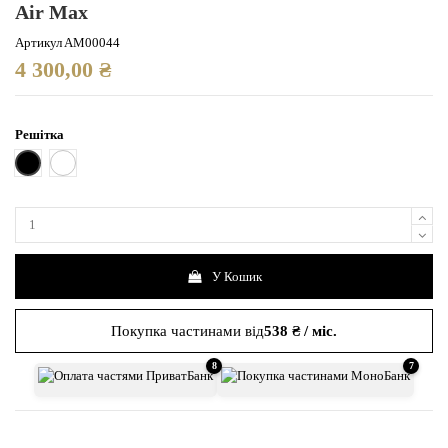
Air Max
Артикул
AM00044
4 300,00 ₴
Решітка
Чорна
Біла
У Кошик
Покупка частинами від
538 ₴ / міс.
8
7