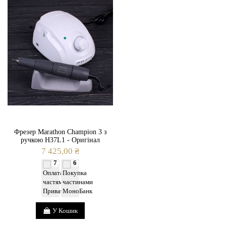
Гарантія
24 місяці
Потужність
66,24 Вт.
Вид
Настільна та підлогова
Регулювання потужності
Так
Фрезер Marathon Champion 3 з
ручкою H37L1 - Оригінал
7 425,00 ₴
7
6
У Кошик