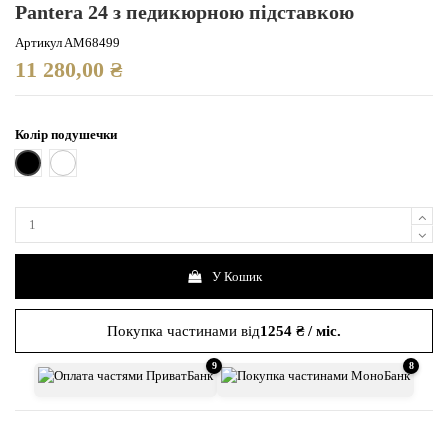
Pantera 24 з педикюрною підставкою
Артикул
AM68499
11 280,00 ₴
Колір подушечки
Чорни
Білий
У Кошик
Покупка частинами від
1254 ₴ / міс.
9
8