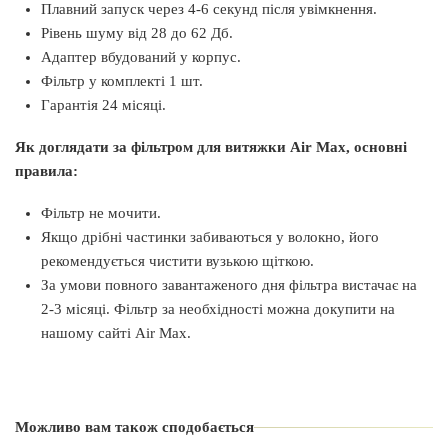
Плавний запуск через 4-6 секунд після увімкнення.
Рівень шуму від 28 до 62 Дб.
Адаптер вбудований у корпус.
Фільтр у комплекті 1 шт.
Гарантія 24 місяці.
Як доглядати за фільтром для витяжки Air Max, основні
правила:
Фільтр не мочити.
Якщо дрібні частинки забиваються у волокно, його
рекомендується чистити вузькою щіткою.
За умови повного завантаженого дня фільтра вистачає на
2-3 місяці. Фільтр за необхідності можна докупити на
нашому сайті Air Max.
Виробник
Air Max
Країна виробник
Можливо вам також сподобається
Україна