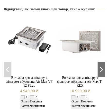
Відвідувачі, які замовляють цей товар, також купили:
Витяжка для манікюру з
Витяжка для манікюру з
фільтром вбудована Air Max VF
фільтром вбудована Air Max T-
12 PLus
REX
4 940,00 ₴
10 990,00 ₴
8
7
8
7