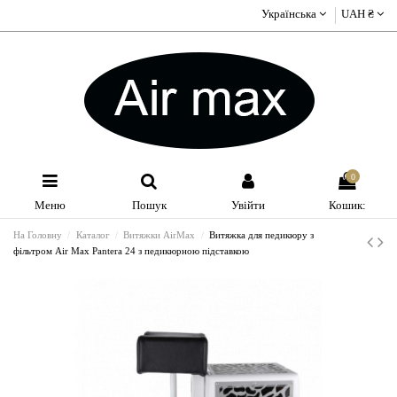
Українська
UAH ₴
0
Меню
Пошук
Увійти
Кошик:
На Головну
Каталог
Витяжки AirMax
Витяжка для педикюру з
фільтром Air Max Pantera 24 з педикюрною підставкою