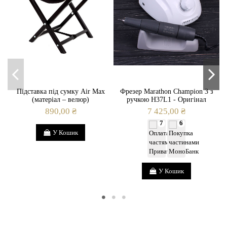
Підставка під сумку Air Max
Фрезер Marathon Champion 3 з
(матеріал – велюр)
ручкою H37L1 - Оригінал
890,00 ₴
7 425,00 ₴
7
6
У Кошик
У Кошик