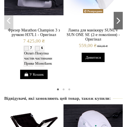
Розпродано
Фрезер Marathon Champion 3 з
Лампа для манікюру SUNUV
ручкою H37L1 - Оригінал
SUN ONE SE (2-е покоління) -
Оригінал
7 425,00 ₴
559,00 ₴
850,00 ₴
7
6
Дивитися
У Кошик
Відвідувачі, які замовляють цей товар, також купили:
-3