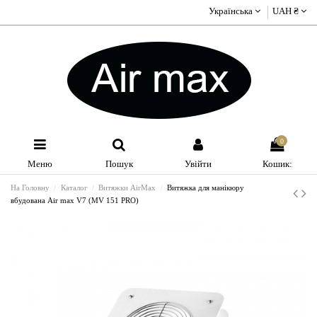
Українська
UAH ₴
0
Меню
Пошук
Увійти
Кошик:
На Головну
Каталог
Витяжки AirMax
Витяжка для манікюру
вбудована Air max V7 (MV 151 PRO)