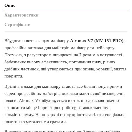
Опис
Характеристики
Сертифікати
Вбудована витяжка для манікюру
Air max
V7 (
MV 151 PRO)
-
професійна витяжка для майстрів манікюру та нейл-арту.
Потужна, з регулятором швидкості на 7 режимів потужності.
Забезпечує високу ефективність, поглинання пилу, різних
дрібних частинок, які утворюються при опиле, корекції, зняття
покриття.
Врізні витяжки для манікюру стають все більш популярними
серед професійних майстрів, оскільки мають свої незаперечні
плюси. Air max V7 вбудовується в стіл, що дозволяє значно
економити місце і прискорює роботу, а також зменшує
кількість шуму. На поверхні столу кріпиться тільки спеціальна
пластина з металевими гратами.
Витяжка-пилосос вмонтована незамінний аксесуар майстра