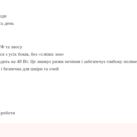
оди
сь день
УФ та зносу
 з усіх боків, без «сліпих зон»
одить на 48 Вт. Це знижує ризик печіння і забезпечує глибоку полім
 і безпечна для шкіри та очей
ї роботи