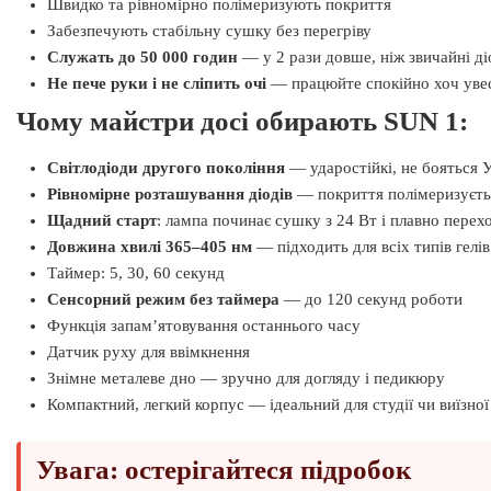
Швидко та рівномірно полімеризують покриття
Забезпечують стабільну сушку без перегріву
Служать до 50 000 годин
— у 2 рази довше, ніж звичайні ді
Не пече руки і не сліпить очі
— працюйте спокійно хоч уве
Чому майстри досі обирають SUN 1:
Світлодіоди другого покоління
— ударостійкі, не бояться 
Рівномірне розташування діодів
— покриття полімеризується
Щадний старт
: лампа починає сушку з 24 Вт і плавно перех
Довжина хвилі 365–405 нм
— підходить для всіх типів гелів
Таймер: 5, 30, 60 секунд
Сенсорний режим без таймера
— до 120 секунд роботи
Функція запам’ятовування останнього часу
Датчик руху для ввімкнення
Знімне металеве дно — зручно для догляду і педикюру
Компактний, легкий корпус — ідеальний для студії чи виїзно
Увага: остерігайтеся підробок