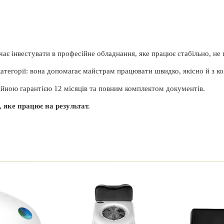
ає інвестувати в професійне обладнання, яке працює стабільно, не п
атегорії: вона допомагає майстрам працювати швидко, якісно й з к
ійною гарантією 12 місяців та повним комплектом документів.
 яке працює на результат.
SUNUV
ладнання напряму від дистриб’ютора, тому кожна
Китай
ю гарантією на 12 місяців.
12 місяців
 потужності 48 Вт — це стабільне сушіння навіть при
48 Вт.
актним корпусом. Ідеально підходить для домашнього
т, між ними є конструктивні та функціональні
UV/LED