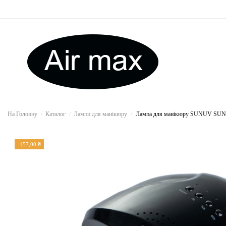
На Головну
Каталог
Лампи для манікюру
Лампа для манікюру SUNUV SUN ON
-157,00 ₴