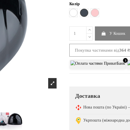
Колір
Чорний
Білий
Рожевий
У Кошик
Покупка частинами від
364 ₴ 
3
Доставка
Нова пошта (по Україні)
Укрпошта (міжнародна до