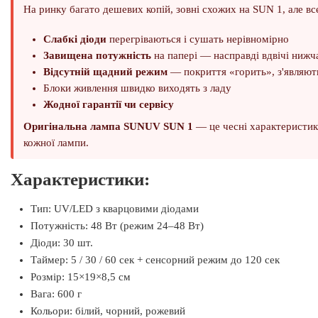
На ринку багато дешевих копій, зовні схожих на SUN 1, але вс
Слабкі діоди
перегріваються і сушать нерівномірно
Завищена потужність
на папері — насправді вдвічі нижч
Відсутній щадний режим
— покриття «горить», з'являют
Блоки живлення швидко виходять з ладу
Жодної гарантії чи сервісу
Оригінальна лампа SUNUV SUN 1
— це чесні характеристики
кожної лампи.
Характеристики:
Тип: UV/LED з кварцовими діодами
Потужність: 48 Вт (режим 24–48 Вт)
Діоди: 30 шт.
Таймер: 5 / 30 / 60 сек + сенсорний режим до 120 сек
Розмір: 15×19×8,5 см
Вага: 600 г
Кольори: білий, чорний, рожевий