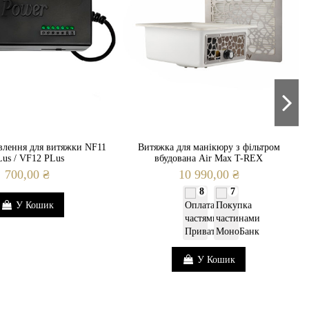
влення для витяжки NF11
Витяжка для манікюру з фільтром
us / VF12 PLus
вбудована Air Max T-REX
700,00 ₴
10 990,00 ₴
8
7
У Кошик
У Кошик