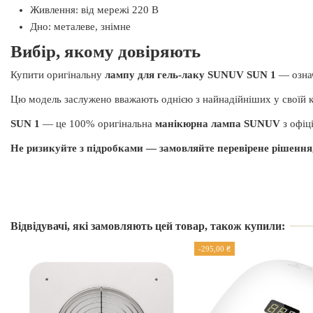
Живлення: від мережі 220 В
Дно: металеве, знімне
Вибір, якому довіряють
Купити оригінальну
лампу для гель-лаку SUNUV SUN 1
— означ
Цю модель заслужено вважають однією з найнадійніших у своїй к
SUN 1
— це 100% оригінальна
манікюрна лампа SUNUV
з офіц
Не ризикуйте з підробками — замовляйте перевірене рішення,
Виробник
Це оригінальна лампа SUNUV?
Так, SUN 1 — офіційна модель бренду SUNUV. Ми отримуємо об
Країна виробник
Відвідувачі, які замовляють цей товар, також купили:
лампа проходить заводське тестування та постачається з офіційно
Чим відрізняється SUN 1 від моделі
SUN 1 SE
?
-295,00 ₴
Гарантія
Обидві моделі оснащені 30 діодами, але SUN 1 працює на повній
високому навантаженні.
Чим SUN 1 відрізняється від інших ламп серії?
Потужність
SUN 1 SE — полегшена версія зі зменшеною потужністю та комп
Хоча всі лампи працюють у щадному режимі з потужністю до 48 В
використання та початківців.
Вид