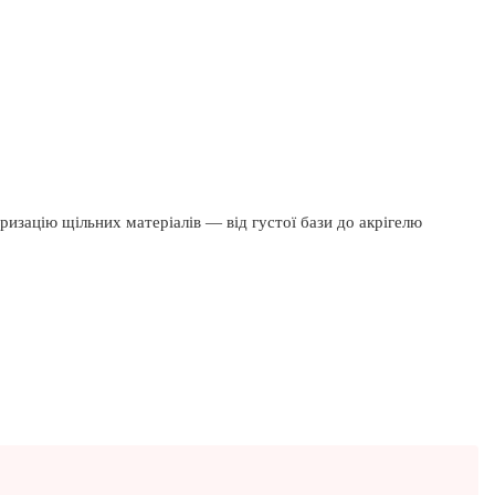
еризацію щільних матеріалів — від густої бази до акрігелю