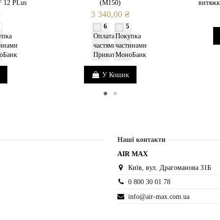
F 12 PLus
(M150)
витяжк
₴
3 340,00 ₴
6
5
У Кошик
Наші контакти
AIR MAX
Київ, вул. Драгоманова 31Б
0 800 30 01 78
info@air-max.com.ua