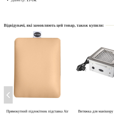
Виробник
Країна виробник
Відвідувачі, які замовляють цей товар, також купили:
Вид
Прямокутний підлокітник підставка Air
Витяжка для манікюру 