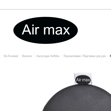
На Головну
Каталог
Аксесуари AirMax
Підлокітники / Підставки для рук