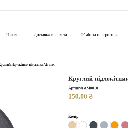
Головна
Доставка та оплата
Обмін та повернення
Круглий підлокітник підставка Air max
Круглий підлокітник
Артикул
AM0010
150,00 ₴
Колір
Чорний
Бежевий
Білий
Сірий
Помара
Р