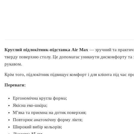
Круглий підлокітник-підставка Air Max
— зручний та практичн
тверду поверхню столу. Це допомагає уникнути дискомфорту та за
рукавом.
Крім того, підлокітник підвищує комфорт і для клієнта під час п
Переваги:
Ергономічна кругла форма;
Якісна еко-шкіра;
М’яка та приємна на дотик поверхня;
Повторює анатомічну форму ліктя;
Широкий вибір кольорів;
Діаметр:
15 см
.