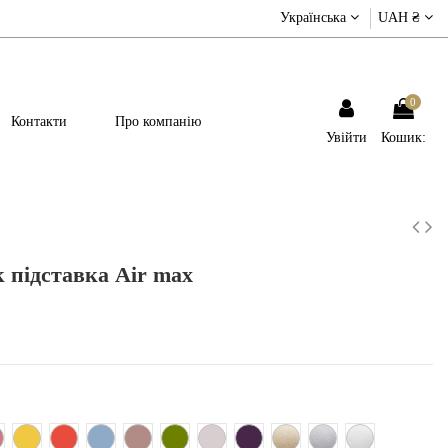
Українська
UAH ₴
0
Контакти
Про компанію
Увійти
Кошик:
 підставка Air max
нчевий
ожево-терракотовий
Жовтий
Червоний
Блакитний
Бежево-рожевий
Хакі
Світло - рожевий
Фіолетовий
Золотий
Срібний
Білий металік