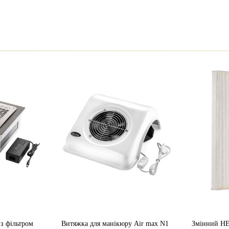
Air Max
Україна
Підлокітник
з фільтром
Витяжка для манікюру Air max N1
Змінний HEP