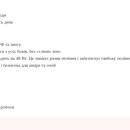
оди
сь день
УФ та зносу
 з усіх боків, без «сліпих зон»
одить на 48 Вт. Це знижує ризик печіння і забезпечує глибоку полім
 і безпечна для шкіри та очей
ї роботи