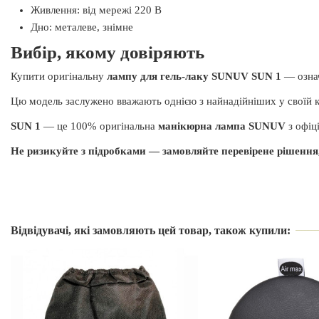
Живлення: від мережі 220 В
Дно: металеве, знімне
Вибір, якому довіряють
Купити оригінальну
лампу для гель-лаку SUNUV SUN 1
— означ
Цю модель заслужено вважають однією з найнадійніших у своїй к
SUN 1
— це 100% оригінальна
манікюрна лампа SUNUV
з офіц
Не ризикуйте з підробками — замовляйте перевірене рішення,
Виробник
Це оригінальна лампа SUNUV?
Так, SUN 1 — офіційна модель бренду SUNUV. Ми отримуємо об
Країна виробник
Відвідувачі, які замовляють цей товар, також купили:
лампа проходить заводське тестування та постачається з офіційно
Чим відрізняється SUN 1 від моделі
SUN 1 SE
?
Гарантія
Обидві моделі оснащені 30 діодами, але SUN 1 працює на повній
високому навантаженні.
Чим SUN 1 відрізняється від інших ламп серії?
Потужність
SUN 1 SE — полегшена версія зі зменшеною потужністю та комп
Хоча всі лампи працюють у щадному режимі з потужністю до 48 В
використання та початківців.
Вид