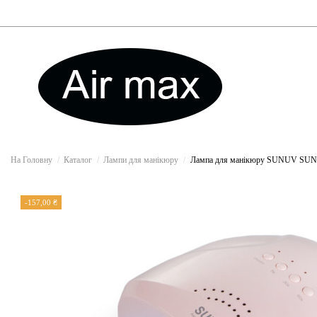
На Головну
Каталог
Лампи для манікюру
Лампа для манікюру SUNUV SUN ON
-157,00 ₴