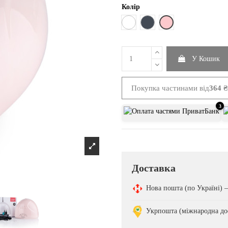
Колір
Рожевий
Білий
Чорний
У Кошик
Покупка частинами від
364 ₴ 
3
Доставка
Нова пошта (по Україні)
Укрпошта (міжнародна до