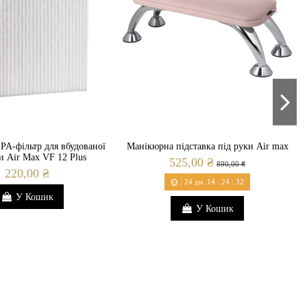
A-фільтр для вбудованої
Манікюрна підставка під руки Air max
 Air Max VF 12 Plus
525,00 ₴
890,00 ₴
220,00 ₴
24
дн.
14
:
24
:
31
У Кошик
У Кошик