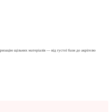
еризацію щільних матеріалів — від густої бази до акрігелю