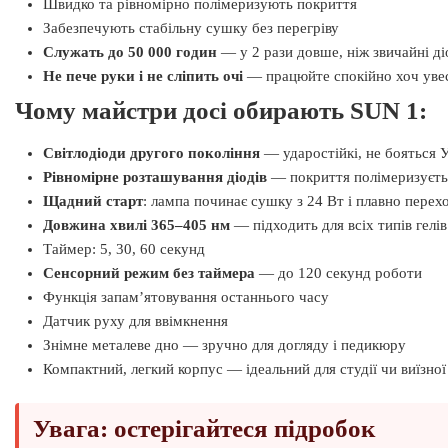
Швидко та рівномірно полімеризують покриття
Забезпечують стабільну сушку без перегріву
Служать до 50 000 годин
— у 2 рази довше, ніж звичайні ді
Не пече руки і не сліпить очі
— працюйте спокійно хоч уве
Чому майстри досі обирають SUN 1:
Світлодіоди другого покоління
— ударостійкі, не бояться 
Рівномірне розташування діодів
— покриття полімеризується
Щадний старт
: лампа починає сушку з 24 Вт і плавно перех
Довжина хвилі 365–405 нм
— підходить для всіх типів гелів
Таймер: 5, 30, 60 секунд
Сенсорний режим без таймера
— до 120 секунд роботи
Функція запам’ятовування останнього часу
Датчик руху для ввімкнення
Знімне металеве дно — зручно для догляду і педикюру
Компактний, легкий корпус — ідеальний для студії чи виїзно
Увага: остерігайтеся підробок