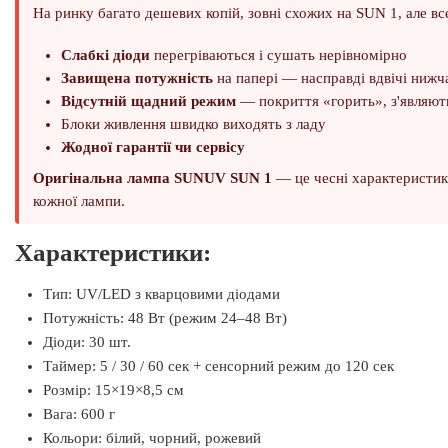
На ринку багато дешевих копій, зовні схожих на SUN 1, але вс
Слабкі діоди
перегріваються і сушать нерівномірно
Завищена потужність
на папері — насправді вдвічі нижч
Відсутній щадний режим
— покриття «горить», з'являют
Блоки живлення швидко виходять з ладу
Жодної гарантії чи сервісу
Оригінальна лампа SUNUV SUN 1
— це чесні характеристики
кожної лампи.
Характеристики:
Тип: UV/LED з кварцовими діодами
Потужність: 48 Вт (режим 24–48 Вт)
Діоди: 30 шт.
Таймер: 5 / 30 / 60 сек + сенсорний режим до 120 сек
Розмір: 15×19×8,5 см
Вага: 600 г
Кольори: білий, чорний, рожевий