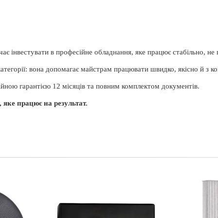
ає інвестувати в професійне обладнання, яке працює стабільно, не п
атегорії: вона допомагає майстрам працювати швидко, якісно й з к
ійною гарантією 12 місяців та повним комплектом документів.
 яке працює на результат.
SUNUV
ладнання напряму від дистриб’ютора, тому кожна
Китай
ю гарантією на 12 місяців.
12 місяців
 потужності 48 Вт — це стабільне сушіння навіть при
48 Вт.
актним корпусом. Ідеально підходить для домашнього
т, між ними є конструктивні та функціональні
UV/LED