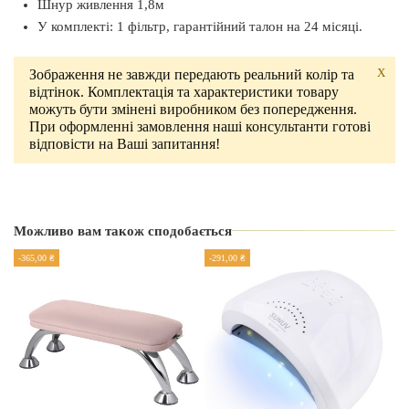
Шнур живлення 1,8м
У комплекті: 1 фільтр, гарантійний талон на 24 місяці.
X
Зображення не завжди передають реальний колір та
відтінок. Комплектація та характеристики товару
можуть бути змінені виробником без попередження.
При оформленні замовлення наші консультанти готові
відповісти на Ваші запитання!
Виробник
Air Max
Країна виробник
Можливо вам також сподобається
Україна
-365,00 ₴
-291,00 ₴
-2
Гарантія
24 місяці
Потужність
60 Вт.
Вид
Настільна
Регулювання потужності
Так