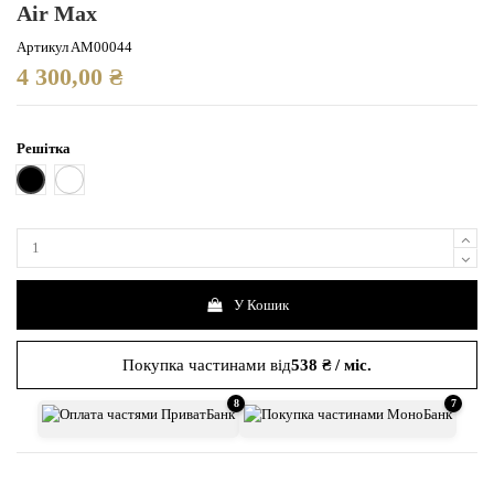
Air Max
Артикул
AM00044
4 300,00 ₴
Решітка
Чорна
Біла
У Кошик
Покупка частинами від
538 ₴ / міс.
8
7