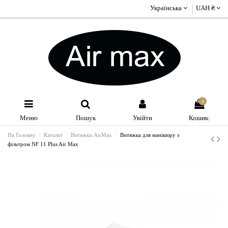
Українська
UAH ₴
0
Меню
Пошук
Увійти
Кошик:
На Головну
Каталог
Витяжки AirMax
Витяжка для манікюру з
фільтром NF 11 Plus Air Max