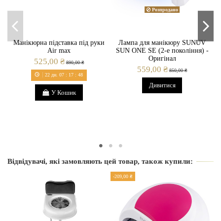
Розпродано
Манікюрна підставка під руки
Лампа для манікюру SUNUV
Air max
SUN ONE SE (2-е покоління) -
Оригінал
525,00 ₴
890,00 ₴
559,00 ₴
850,00 ₴
22
дн.
07
:
17
:
48
Дивитися
У Кошик
Відвідувачі, які замовляють цей товар, також купили:
-209,00 ₴