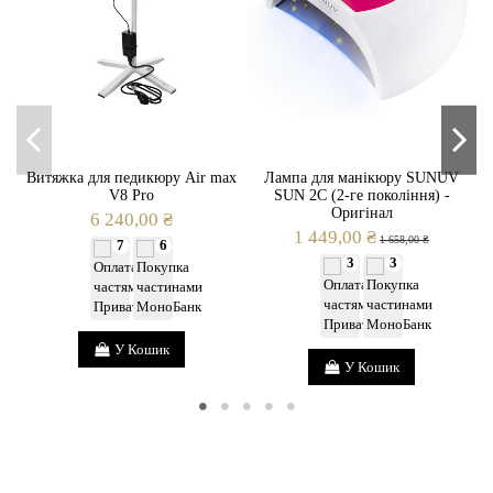
Витяжка для педикюру Air max
Лампа для манікюру SUNUV
V8 Pro
SUN 2C (2-ге покоління) -
Оригінал
6 240,00 ₴
1 449,00 ₴
1 658,00 ₴
7
6
3
3
У Кошик
У Кошик