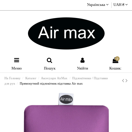
Українська
UAH ₴
0
Меню
Пошук
Увійти
Кошик:
На Головну
Каталог
Аксесуари AirMax
Підлокітники / Підставки
для рук
Прямокутний підлокітник підставка Air max