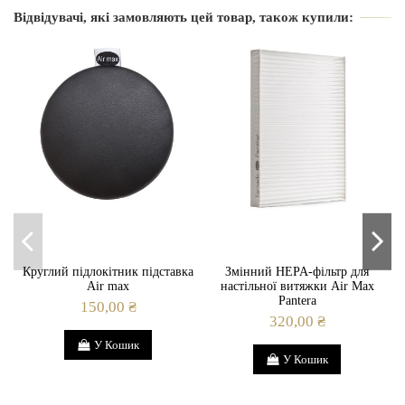
Відвідувачі, які замовляють цей товар, також купили:
Країна виробник
Україна
Вид
Підлокітник
Круглий підлокітник підставка
Змінний HEPA-фільтр для
Air max
настільної витяжки Air Max
Pantera
150,00 ₴
320,00 ₴
У Кошик
У Кошик