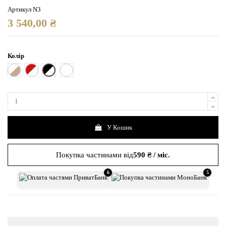
Артикул
N3
3 540,00 ₴
Колір
Біла з чорною подушечкою
Білий з коричневим
Біла з червоною подушечкою
Біла з білою подушечкою
У Кошик
Покупка частинами від
590 ₴ / міс.
6
5