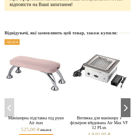
відповісти на Ваші запитання!
Виробник
Air Max
Відвідувачі, які замовляють цей товар, також купили:
Країна виробник
Україна
-365,00 ₴
Гарантія
24 місяці
Потужність
60 Вт.
Вид
Настільна
Регулювання потужності
Ні
Манікюрна підставка під руки
Витяжка для манікюру з
Air max
фільтром вбудована Air Max VF
12 PLus
525,00 ₴
890,00 ₴
4 940,00 ₴