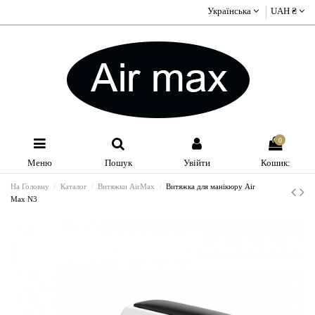
Українська
UAH ₴
0
Меню
Пошук
Увійти
Кошик:
На Головну
Каталог
Витяжки AirMax
Витяжка для манікюру Air
Max N3