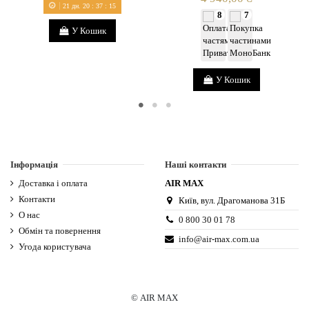
21
дн.
20
:
37
:
15
8
7
У Кошик
У Кошик
Інформація
Наші контакти
Доставка і оплата
AIR MAX
Контакти
Київ, вул. Драгоманова 31Б
О нас
0 800 30 01 78
Обмін та повернення
info@air-max.com.ua
Угода користувача
© AIR MAX