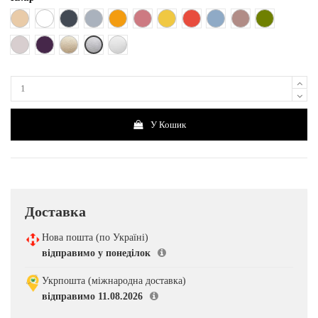
Бежевий
Білий
Чорний
Сірий
Помаранчевий
Рожево-терракотовий
Жовтий
Червоний
Блакитний
Бежево-рожевий
Хакі
Срібний
Світло - рожевий
Фіолетовий
Золотий
Білий металік
У Кошик
Доставка
Нова пошта (по Україні)
відправимо у понеділок
Укрпошта (міжнародна доставка)
відправимо 11.08.2026