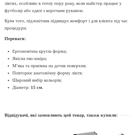
ліктях, особливо в теплу пору року, коли майстер працює у
футболці або одязі з коротким рукавом.
Крім того, підлокітник підвищує комфорт і для клієнта під час
процедури.
Переваги:
Ергономічна кругла форма;
Якісна еко-шкіра;
М’яка та приємна на дотик поверхня;
Повторює анатомічну форму ліктя;
Широкий вибір кольорів;
Діаметр:
15 см
.
Виробник
Air Max
Відвідувачі, які замовляють цей товар, також купили:
Країна виробник
Україна
Вид
Підлокітник