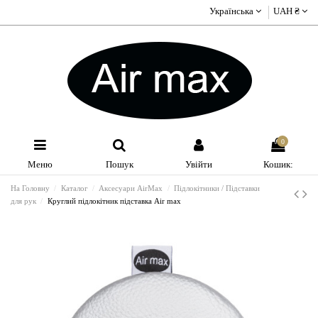
Українська
UAH ₴
0
Меню
Пошук
Увійти
Кошик:
На Головну
Каталог
Аксесуари AirMax
Підлокітники / Підставки
для рук
Круглий підлокітник підставка Air max