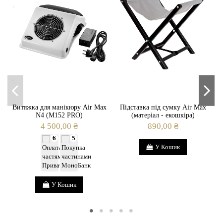
Витяжка для манікюру Air Max
Підставка під сумку Air Max
N4 (M152 PRO)
(матеріал - екошкіра)
4 500,00 ₴
890,00 ₴
6
5
У Кошик
У Кошик