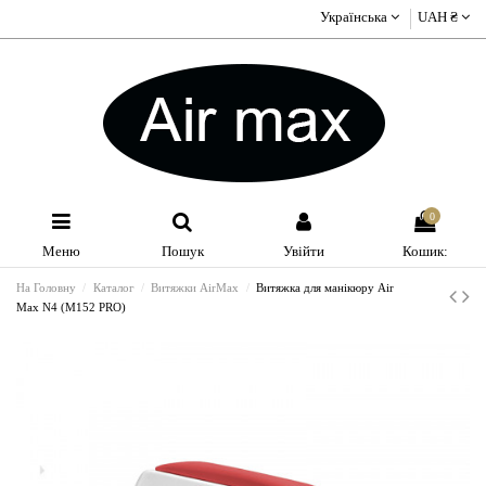
Українська
UAH ₴
0
Меню
Пошук
Увійти
Кошик:
На Головну
Каталог
Витяжки AirMax
Витяжка для манікюру Air
Max N4 (M152 PRO)