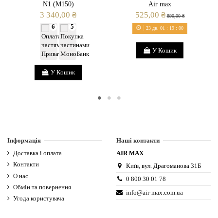
N1 (M150)
Air max
3 340,00 ₴
525,00 ₴
890,00 ₴
6
5
23
дн.
01
:
19
:
00
У Кошик
У Кошик
Інформація
Наші контакти
Доставка і оплата
AIR MAX
Контакти
Київ, вул. Драгоманова 31Б
О нас
0 800 30 01 78
Обмін та повернення
info@air-max.com.ua
Угода користувача