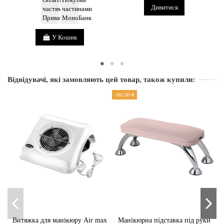
Дивитися
У Кошик
Відвідувачі, які замовляють цей товар, також купили:
-365,00 ₴
-2
Витяжка для манікюру Air max
Манікюрна підставка під руки