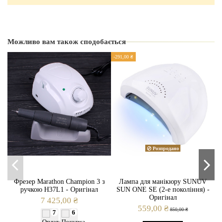
Виробник
Air Max
Країна виробник
Можливо вам також сподобається
Україна
-291,00 ₴
-2
Гарантія
24 місяці
Потужність
65 Вт.
Вид
Настільна
Регулювання потужності
Так
Розпродано
Фрезер Marathon Champion 3 з
Лампа для манікюру SUNUV
ручкою H37L1 - Оригінал
SUN ONE SE (2-е покоління) -
Оригінал
7 425,00 ₴
559,00 ₴
850,00 ₴
7
6