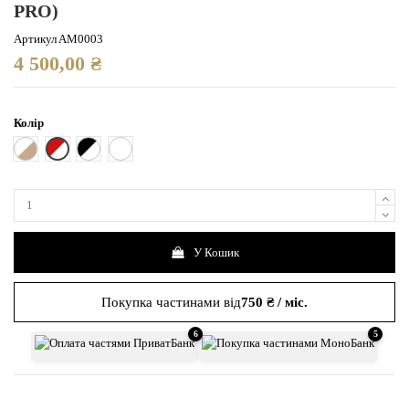
PRO)
Артикул
AM0003
4 500,00 ₴
Колір
Біла з червоною подушечкою
Білий з коричневим
Біла з чорною подушечкою
Біла з білою подушечкою
У Кошик
Покупка частинами від
750 ₴ / міс.
6
5