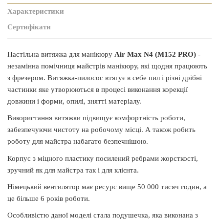
Характеристики
Сертифікати
Настільна витяжка для манікюру
Air Max
N4 (M152 PRO)
-
незамінна помічниця майстрів манікюру, які щодня працюють
з фрезером. Витяжка-пилосос втягує в себе пил і різні дрібні
частинки яке утворюються в процесі виконання корекції
довжини і форми, опилі, знятті матеріалу.
Використання витяжки підвищує комфортність роботи,
забезпечуючи чистоту на робочому місці. А також робить
роботу для майстра набагато безпечнішою.
Корпус з міцного пластику посилений ребрами жорсткості,
зручний як для майстра так і для клієнта.
Німецький вентилятор має ресурс вище 50 000 тисяч годин, а
це більше 6 років роботи.
Особливістю даної моделі стала подушечка, яка виконана з