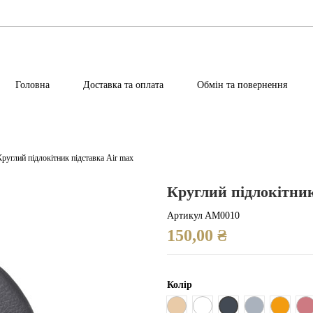
Головна
Доставка та оплата
Обмін та повернення
Круглий підлокітник підставка Air max
Круглий підлокітник
Артикул
AM0010
150,00 ₴
Колір
Чорний
Бежевий
Білий
Сірий
Помара
Р