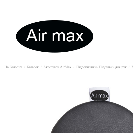
На Головну
Каталог
Аксесуари AirMax
Підлокітники / Підставки для рук