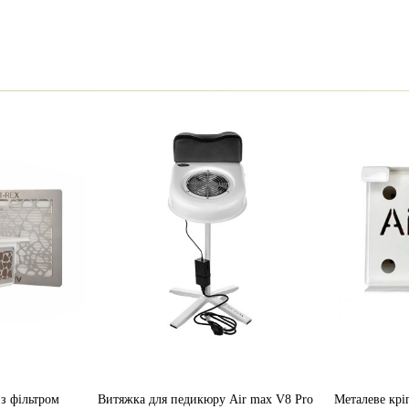
Air Max
Україна
Підлокітник
з фільтром
Витяжка для педикюру Air max V8 Pro
Металеве крі