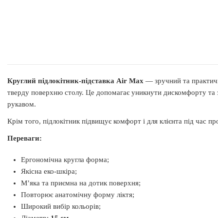
Круглий підлокітник-підставка Air Max
— зручний та практичн
тверду поверхню столу. Це допомагає уникнути дискомфорту та за
рукавом.
Крім того, підлокітник підвищує комфорт і для клієнта під час п
Переваги:
Ергономічна кругла форма;
Якісна еко-шкіра;
М’яка та приємна на дотик поверхня;
Повторює анатомічну форму ліктя;
Широкий вибір кольорів;
Діаметр:
15 см
.