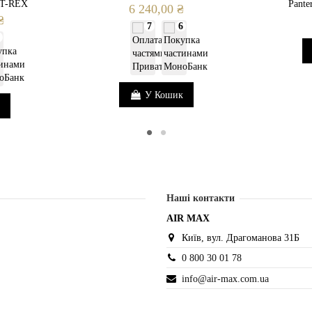
 T-REX
Pante
6 240,00 ₴
₴
7
6
У Кошик
Наші контакти
AIR MAX
Київ, вул. Драгоманова 31Б
0 800 30 01 78
info@air-max.com.ua