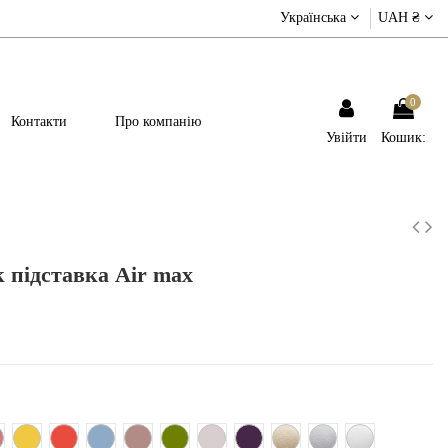
Українська
UAH ₴
0
Контакти
Про компанію
Увійти
Кошик:
 підставка Air max
нчевий
ожево-терракотовий
Жовтий
Червоний
Блакитний
Бежево-рожевий
Хакі
Світло - рожевий
Фіолетовий
Золотий
Срібний
Білий металік