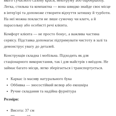
якого сучасного салону краси, нейл-руму або барбершопу.
Легка, стильна та компактна — вона швидко знайде своє місце
в інтер'єрі та допоможе створити відчуття затишку й турботи.
На неї можна покласти не лише сумочку чи клатч, а й
парасольку або особисті речі клієнта.
Комфорт клієнта — не просто бонус, а важлива частина
сервісу. Підставка допомагає підтримувати чистоту в залі та
демонструє увагу до деталей.
Конструкція складна і мобільна. Підходить як для
стаціонарного використання, так і для майстрів з виїздом. Не
займає багато місця, легко зберігається і транспортується.
Каркас із масиву натурального бука
Оббивка — зносостійкий велюр або екошкіра
Ручне складання та надійна фурнітура
Розміри:
Висота: 37 см