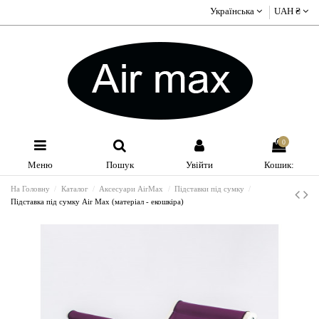
Українська
UAH ₴
0
Меню
Пошук
Увійти
Кошик:
На Головну
Каталог
Аксесуари AirMax
Підставки під сумку
Підставка під сумку Air Max (матеріал - екошкіра)