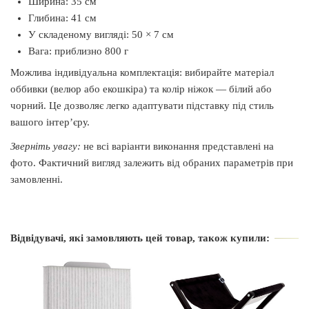
Ширина: 35 см
Глибина: 41 см
У складеному вигляді: 50 × 7 см
Вага: приблизно 800 г
Можлива індивідуальна комплектація: вибирайте матеріал
оббивки (велюр або екошкіра) та колір ніжок — білий або
чорний. Це дозволяє легко адаптувати підставку під стиль
вашого інтер’єру.
Зверніть увагу:
не всі варіанти виконання представлені на
фото. Фактичний вигляд залежить від обраних параметрів при
замовленні.
Виробник
Air Max
Відвідувачі, які замовляють цей товар, також купили:
Країна виробник
Україна
Вид
Напольная
Матеріал тканини
Екошкіра