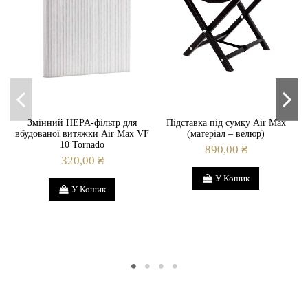
Змінний HEPA-фільтр для
Підставка під сумку Air Max
вбудованої витяжки Air Max VF
(матеріал – велюр)
в
10 Tornado
890,00 ₴
320,00 ₴
У Кошик
У Кошик