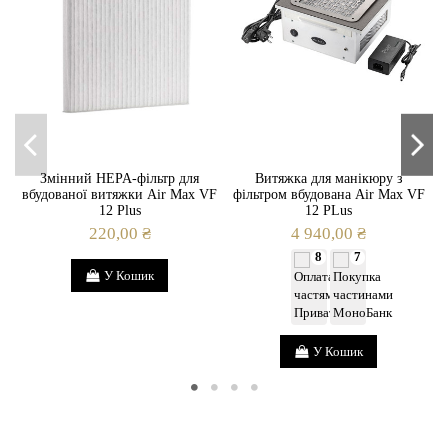
Змінний HEPA-фільтр для
Витяжка для манікюру з
вбудованої витяжки Air Max VF
фільтром вбудована Air Max VF
в
12 Plus
12 PLus
220,00 ₴
4 940,00 ₴
8
7
У Кошик
У Кошик