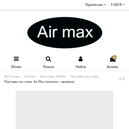
Українська
UAH ₴
0
Меню
Пошук
Увійти
Кошик:
На Головну
Каталог
Аксесуари AirMax
Підставки під сумку
Підставка під сумку Air Max (матеріал - екошкіра)