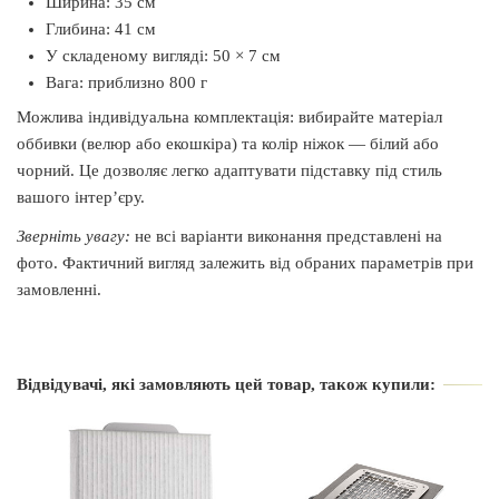
Ширина: 35 см
Глибина: 41 см
У складеному вигляді: 50 × 7 см
Вага: приблизно 800 г
Можлива індивідуальна комплектація: вибирайте матеріал
оббивки (велюр або екошкіра) та колір ніжок — білий або
чорний. Це дозволяє легко адаптувати підставку під стиль
вашого інтер’єру.
Зверніть увагу:
не всі варіанти виконання представлені на
фото. Фактичний вигляд залежить від обраних параметрів при
замовленні.
Виробник
Air Max
Відвідувачі, які замовляють цей товар, також купили:
Країна виробник
Україна
Вид
Напольная
Матеріал тканини
Екошкіра