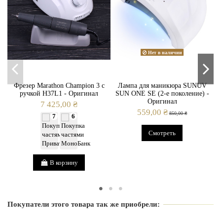
Вид
Встраиваемая
Регулировка мощности
Да
Нет в наличии
Фрезер Marathon Champion 3 с
Лампа для маникюра SUNUV
ручкой H37L1 - Оригинал
SUN ONE SE (2-е поколение) -
Оригинал
7 425,00 ₴
559,00 ₴
850,00 ₴
7
6
Смотреть
В корзину
Покупатели этого товара так же приобрели: