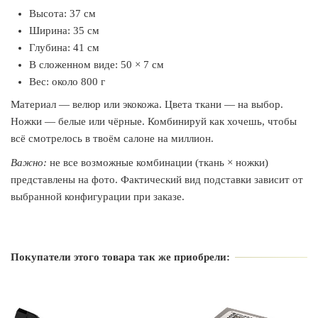
Высота: 37 см
Ширина: 35 см
Глубина: 41 см
В сложенном виде: 50 × 7 см
Вес: около 800 г
Материал — велюр или экокожа. Цвета ткани — на выбор.
Ножки — белые или чёрные. Комбинируй как хочешь, чтобы
всё смотрелось в твоём салоне на миллион.
Важно:
не все возможные комбинации (ткань × ножки)
представлены на фото. Фактический вид подставки зависит от
выбранной конфигурации при заказе.
Производитель
Air Max
Покупатели этого товара так же приобрели:
Страна производитель
Украина
Вид
Напольная
Материал ткани
Велюр