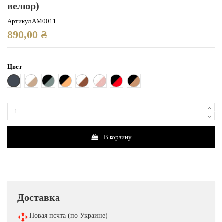
велюр)
Артикул
AM0011
890,00 ₴
Цвет
Чёрный
Белый с коричневым
Черно-серый
Черный с бежевым
Белый с темно-коричневым
Белый с розовым
Черный с красным
Чёрный с темно-бежевым
В корзину
Доставка
Новая почта (по Украине)