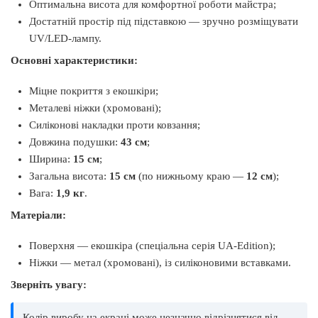
Оптимальна висота для комфортної роботи майстра;
Достатній простір під підставкою — зручно розміщувати
UV/LED-лампу.
Основні характеристики:
Міцне покриття з екошкіри;
Металеві ніжки (хромовані);
Силіконові накладки проти ковзання;
Довжина подушки:
43 см
;
Ширина:
15 см
;
Загальна висота:
15 см
(по нижньому краю —
12 см
);
Вага:
1,9 кг
.
Матеріали:
Поверхня — екошкіра (спеціальна серія UA-Edition);
Ніжки — метал (хромовані), із силіконовими вставками.
Зверніть увагу:
Колір виробу на екрані може незначно відрізнятися від