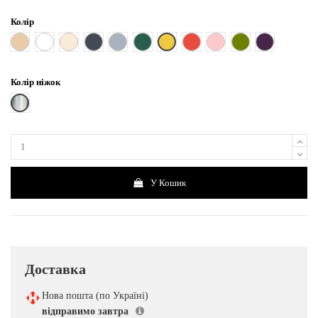
Колір
Жовтий
Бежевий
Білий
Кремовий
Чорний
Сірий
Смарагдовий
Червоний
Рожевий
Хакі
Фіолетовий
Колір ніжок
Срібні (хромовані)
У Кошик
Доставка
Нова пошта (по Україні)
відправимо завтра