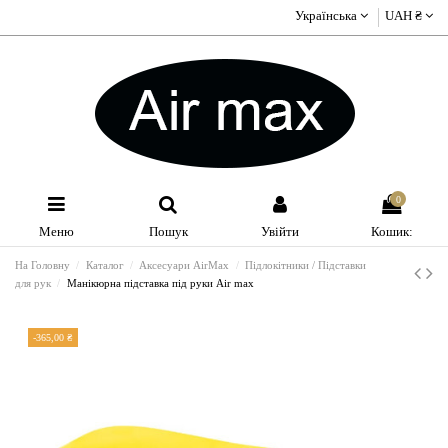
Українська
UAH ₴
0
Меню
Пошук
Увійти
Кошик:
На Головну
Каталог
Аксесуари AirMax
Підлокітники / Підставки
для рук
Манікюрна підставка під руки Air max
-365,00 ₴