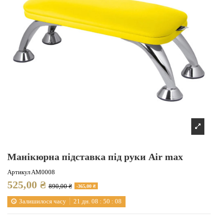
Манікюрна підставка під руки Air max
Артикул
AM0008
525,00 ₴
890,00 ₴
-365,00 ₴
Залишилося часу
21
дн.
08
:
50
:
07