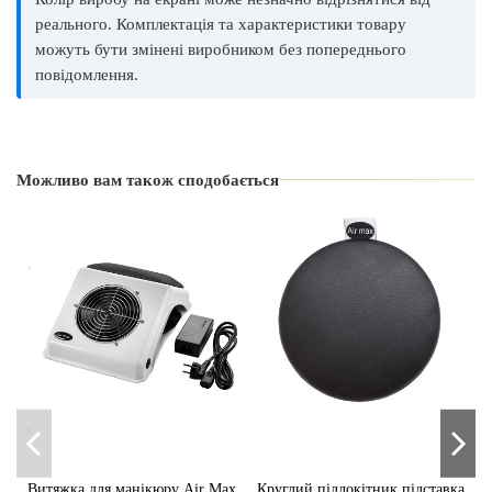
реального. Комплектація та характеристики товару
можуть бути змінені виробником без попереднього
повідомлення.
Виробник
Air Max
Країна виробник
Можливо вам також сподобається
Україна
Вид
Підставка
Витяжка для манікюру Air Max
Круглий підлокітник підставка