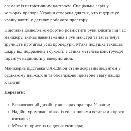
елемент із патріотичним настроєм. Спеціальна серія у
кольорах прапора України створена для тих, хто підтримує
країну навіть у деталях робочого простору.
Підставка дозволяє комфортно розмістити руки клієнта під час
манікюру, знімає навантаження з рук майстра та забезпечує
зручність протягом усієї процедури. М’яка подушка захищає
шкіру від подразнень і сухості, а стійка металева конструкція
гарантує надійність у використанні.
Манікюрна підставка UA-Edition стане яскравим акцентом у
будь-якому nail-салоні та обов’язково приверне увагу ваших
клієнтів!
Переваги:
Ексклюзивний дизайн у кольорах прапора України;
Надійні хромовані ніжки із силіконовими вставками проти
ковзання;
М’яка та приємна на дотик екошкіра;