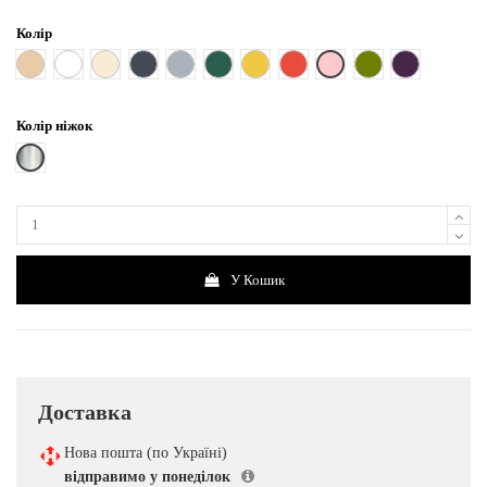
Колір
Рожевий
Бежевий
Білий
Кремовий
Чорний
Сірий
Смарагдовий
Жовтий
Червоний
Хакі
Фіолетовий
Колір ніжок
Срібні (хромовані)
У Кошик
Доставка
Нова пошта (по Україні)
відправимо у понеділок