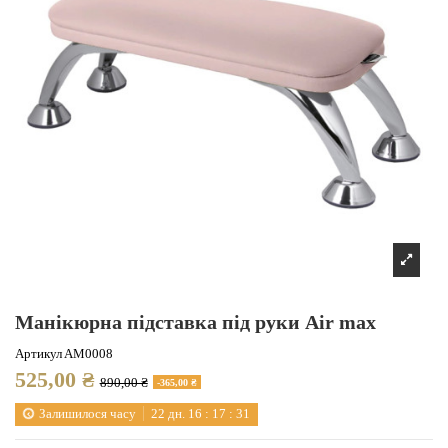
Манікюрна підставка під руки Air max
Артикул
AM0008
525,00 ₴
890,00 ₴
-365,00 ₴
Залишилося часу
22
дн.
16
:
17
:
30