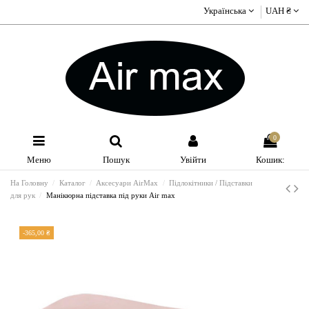
Українська
UAH ₴
0
Меню
Пошук
Увійти
Кошик:
На Головну
Каталог
Аксесуари AirMax
Підлокітники / Підставки
для рук
Манікюрна підставка під руки Air max
-365,00 ₴