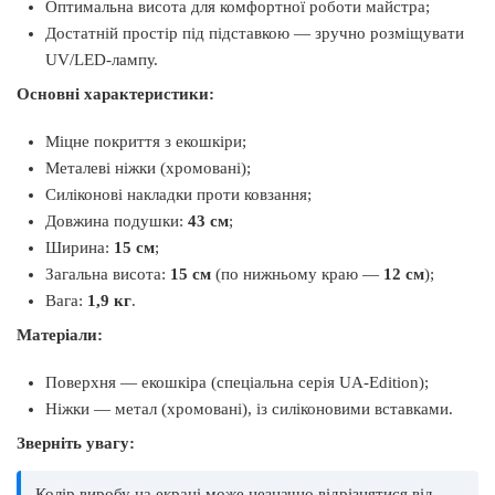
Оптимальна висота для комфортної роботи майстра;
Достатній простір під підставкою — зручно розміщувати
UV/LED-лампу.
Основні характеристики:
Міцне покриття з екошкіри;
Металеві ніжки (хромовані);
Силіконові накладки проти ковзання;
Довжина подушки:
43 см
;
Ширина:
15 см
;
Загальна висота:
15 см
(по нижньому краю —
12 см
);
Вага:
1,9 кг
.
Матеріали:
Поверхня — екошкіра (спеціальна серія UA-Edition);
Ніжки — метал (хромовані), із силіконовими вставками.
Зверніть увагу:
Колір виробу на екрані може незначно відрізнятися від