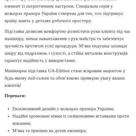
елемент із патріотичним настроєм. Спеціальна серія у
кольорах прапора України створена для тих, хто підтримує
країну навіть у деталях робочого простору.
Підставка дозволяє комфортно розмістити руки клієнта під час
манікюру, знімає навантаження з рук майстра та забезпечує
зручність протягом усієї процедури. М’яка подушка захищає
шкіру від подразнень і сухості, а стійка металева конструкція
гарантує надійність у використанні.
Манікюрна підставка UA-Edition стане яскравим акцентом у
будь-якому nail-салоні та обов’язково приверне увагу ваших
клієнтів!
Переваги:
Ексклюзивний дизайн у кольорах прапора України;
Надійні хромовані ніжки із силіконовими вставками проти
ковзання;
М’яка та приємна на дотик екошкіра;