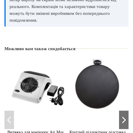
реального. Комплектація та характеристики товару
можуть бути змінені виробником без попереднього
повідомлення.
Виробник
Air Max
Країна виробник
Можливо вам також сподобається
Україна
Вид
Підставка
Витяжка для манікюру Air Max
Круглий підлокітник підставка