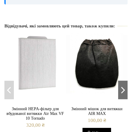
Виробник
Air Max
Відвідувачі, які замовляють цей товар, також купили:
Розмір
23х23 см.
-3
Модель витяжки
V6
V7
VF 10 Tornado
Розмір отвору в столі
15 см (діаметр)
Матеріал
Нержавіюча сталь
Змінний HEPA-фільтр для
Змінний мішок для витяжки
вбудованої витяжки Air Max VF
AIR MAX
10 Tornado
100,00 ₴
320,00 ₴