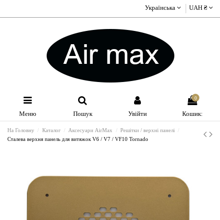
Українська
UAH ₴
0
Меню
Пошук
Увійти
Кошик:
На Головну
Каталог
Аксесуари AirMax
Решітки / верхні панелі
Сталевa верхня панель для витяжок V6 / V7 / VF10 Tornado