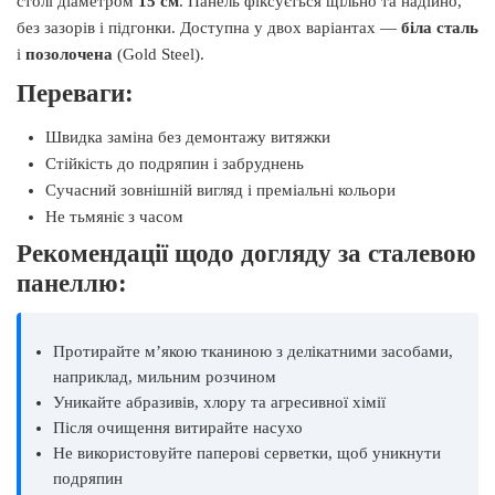
столі діаметром
15 см
. Панель фіксується щільно та надійно,
без зазорів і підгонки. Доступна у двох варіантах —
біла сталь
і
позолочена
(Gold Steel).
Переваги:
Швидка заміна без демонтажу витяжки
Стійкість до подряпин і забруднень
Сучасний зовнішній вигляд і преміальні кольори
Не тьмяніє з часом
Рекомендації щодо догляду за сталевою
панеллю:
Протирайте м’якою тканиною з делікатними засобами,
наприклад, мильним розчином
Уникайте абразивів, хлору та агресивної хімії
Після очищення витирайте насухо
Не використовуйте паперові серветки, щоб уникнути
подряпин