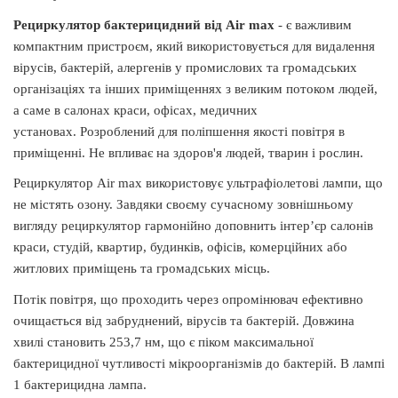
Рециркулятор бактерицидний від Air max
- є важливим
компактним пристроєм, який використовується для видалення
вірусів, бактерій, алергенів у промислових та громадських
організаціях та інших приміщеннях з великим потоком людей,
а саме в салонах краси, офісах, медичних
установах. Розроблений для поліпшення якості повітря в
приміщенні. Не впливає на здоров'я людей, тварин і рослин.
Рециркулятор Air max використовує ультрафіолетові лампи, що
не містять озону. Завдяки своєму сучасному зовнішньому
вигляду рециркулятор гармонійно доповнить інтер’єр салонів
краси, студій, квартир, будинків, офісів, комерційних або
житлових приміщень та громадських місць.
Потік повітря, що проходить через опромінювач ефективно
очищається від забруднений, вірусів та бактерій. Довжина
хвилі становить 253,7 нм, що є піком максимальної
бактерицидної чутливості мікроорганізмів до бактерій. В лампі
1 бактерицидна лампа.