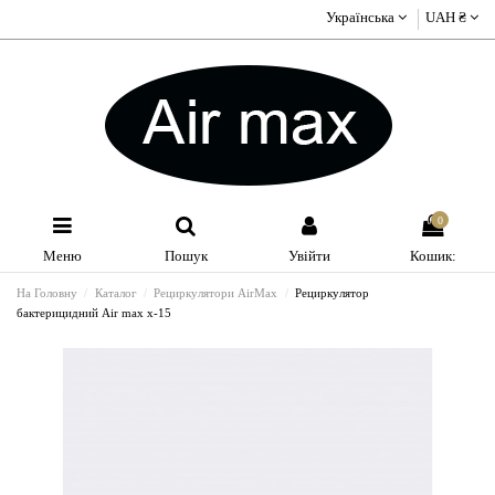
Українська
UAH ₴
0
Меню
Пошук
Увійти
Кошик:
На Головну
Каталог
Рециркулятори AirMax
Рециркулятор
бактерицидний Air max x-15