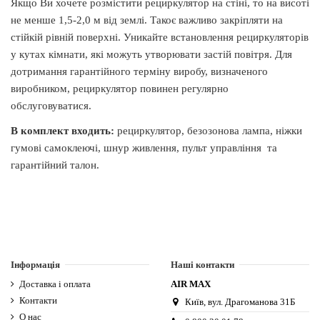
Якщо Ви хочете розмістити рециркулятор на стіні, то на висоті
не менше 1,5-2,0 м від землі. Такоє важливо закріпляти на
стійкій рівній поверхні. Уникайте встановлення рециркуляторів
у кутах кімнати, які можуть утворювати застій повітря. Для
дотримання гарантійного терміну виробу, визначеного
виробником, рециркулятор повинен регулярно
обслуговуватися.
В комплект входить:
рециркулятор, безозонова лампа, ніжки
гумові самоклеючі, шнур живлення, пульт управління та
гарантійний талон.
Виробник
Air Max
Розміщення
Стаціонарний (настінний/
стельовий)
Інформація
Наші контакти
Тип опромінення
Закритий
Доставка і оплата
AIR MAX
Повітряно-пропускна здатність
100
Контакти
Київ, вул. Драгоманова 31Б
(м3/год)
О нас