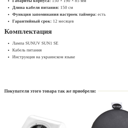
Габариты корпуса:
150 × 190 × 85 мм
Длина кабеля питания:
150 см
Функция запоминания настроек таймера:
есть
Гарантийный срок:
12 месяцев
Комплектация
Лампа SUNUV SUN1 SE
Кабель питания
Инструкция на украинском языке
Производитель
Подходит ли лампа SUN1 SE для сушки гель-лака?
Да, лампа отлично подходит для сушки любых видов гель-лаков и
Страна производитель
Покупатели этого товара так же приобрели:
Есть ли в лампе датчик движения?
Гарантия
Да, лампа оснащена сенсором движения и включается автоматич
Для кого подойдёт лампа SUNUV SUN1 SE?
Мощность
Лампа подойдёт как для домашнего использования, так и для п
Вид
Есть ли гарантия на лампу?