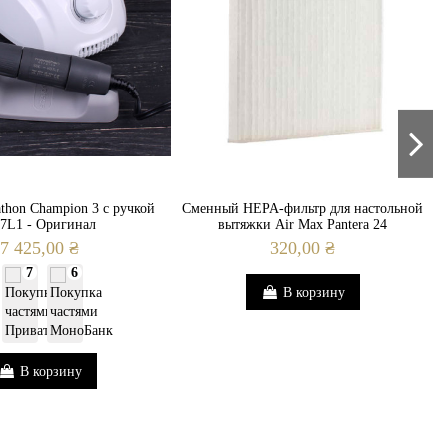
thon Champion 3 с ручкой
Сменный HEPA-фильтр для настольной
П
7L1 - Оригинал
вытяжки Air Max Pantera 24
7 425,00 ₴
320,00 ₴
7
6
В корзину
В корзину