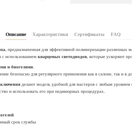
Описание
Характеристики
Сертификаты
FAQ
мпа
, предназначенная для эффективной полимеризации различных ма
я с использованием
кварцевых светодиодов
, которые ускоряют пр
ями и биогелями
.
чение безопасно для регулярного применения как в салоне, так и в 
включения
делают модель удобной для мастеров с любым уровнем 
ство и использовать его при педикюрных процедурах.
иогелей
ённый срок службы