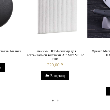
30
циальная гарантия сроком 12 месяцев.
Гель-лак / Гель / Акригель
5, 30, 60 сек.
Есть
Есть
тавка Air max
Сменный HEPA-фильтр для
Фрезер Mara
Нету
встраиваемой вытяжки Air Max VF 12
H3
Plus
Нету
220,00 ₴
у
Металлическое, съёмное
В корзину
15 × 19 × 8.5 см
1.5 м