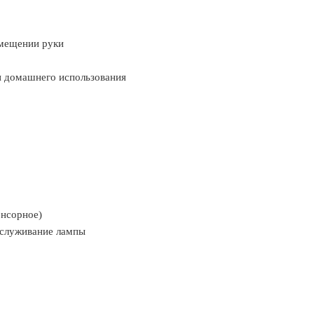
мещении руки
и домашнего использования
енсорное)
бслуживание лампы