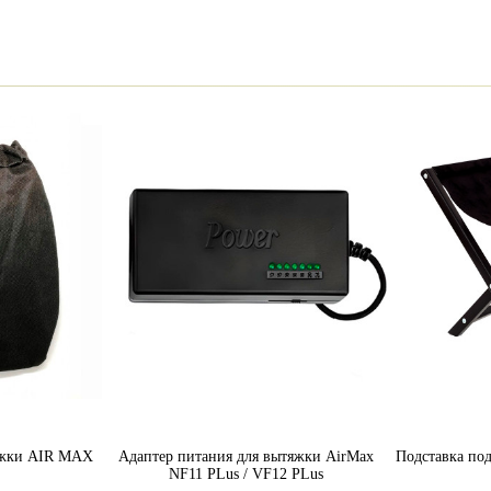
Air Max
Шнур питания
Евростандарт
яжки AIR MAX
Адаптер питания для вытяжки AirMax
Подставка под
NF11 PLus / VF12 PLus