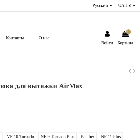
Русский
UAH ₴
0
Контакты
О нас
Войти
Корзина
лока для вытяжки AirMax
o
VF 10 Tornado
NF 9 Tornado Plus
Panther
NF 11 Plus