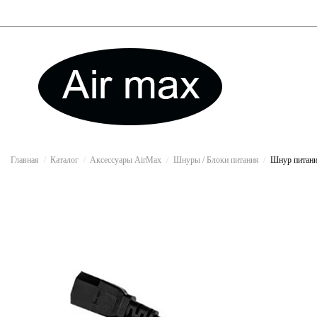
Главная
Каталог
Аксессуары AirMax
Шнуры / Блоки питания
Шнур питани