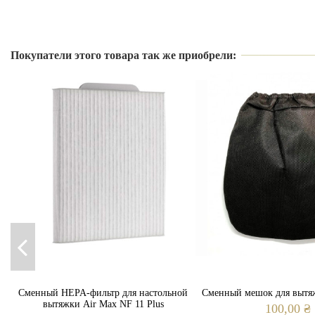
Производитель
Тип
Покупатели этого товара так же приобрели:
Вилка
Сменный HEPA-фильтр для настольной
Сменный мешок для выт
вытяжки Air Max NF 11 Plus
100,00 ₴